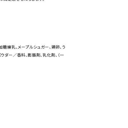
、加糖練乳、メープルシュガー、鶏卵、う
パウダー／香料、膨脹剤、乳化剤、（一